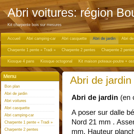
Abri voitures: région B
Kit charpente bois sur mesures
Accueil
Abri camping-car
Abri casquette
Abri de jardin
Abri de
Charpente 1 pente « Tradi »
Charpente 2 pentes
Charpente 2 pentes
Kiosque 4 pans
Kiosque octogonal
Kit maison poteaux-poutre + oss
Menu
Abri de jardin
Bon plan
Abri de jardin
Abri de jardin
(en c
Abri voitures
Abri casquette
A poser sur dalle b
Abri camping-car
Nord 21 mm . Assem
Charpente 1 pente « Tradi »
Charpente 2 pentes
mm. Hauteur planch