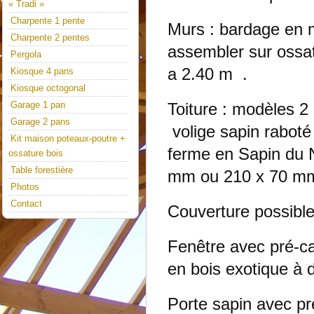
« Tradi »
Charpente 1 pente
Murs : bardage en 
Charpente 2 pentes
assembler sur ossa
Pergola
a 2.40 m .
Kiosque 4 pans
Kiosque octogonal
Garage 1 pan
Toiture : modèles 2
Garage 2 pans
volige sapin rabot
Kit maison poteaux-poutre +
ferme en Sapin du 
ossature bois
Table forestière
mm ou 210 x 70 mm
Photos
Contact
Couverture possible 
Fenêtre avec pré-ca
en bois exotique à 
Porte sapin avec p