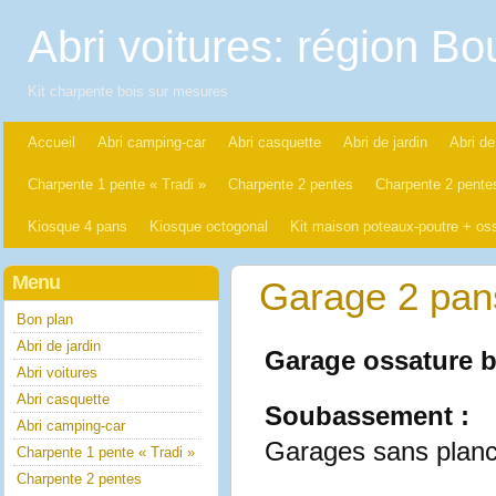
Abri voitures: région B
Kit charpente bois sur mesures
Accueil
Abri camping-car
Abri casquette
Abri de jardin
Abri de
Charpente 1 pente « Tradi »
Charpente 2 pentes
Charpente 2 pentes
Kiosque 4 pans
Kiosque octogonal
Kit maison poteaux-poutre + oss
Menu
Garage 2 pan
Bon plan
Abri de jardin
Garage ossature b
Abri voitures
Abri casquette
Soubassement :
Abri camping-car
Garages sans planch
Charpente 1 pente « Tradi »
Charpente 2 pentes