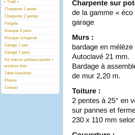
Charpente sur pot
« Tradi »
Charpente 1 pente
de la gamme « éco 
Charpente 2 pentes
garage
Pergola
Kiosque 4 pans
Murs :
Kiosque octogonal
Garage 1 pan
bardage en mélèze 
Garage 2 pans
Autoclavé 21 mm.
Kit maison poteaux-poutre +
Bardage à assemble
ossature bois
Table forestière
de mur 2,20 m.
Photos
Contact
Toiture :
2 pentes à 25° en v
sur pannes et ferm
230 x 110 mm selo
Couverture :