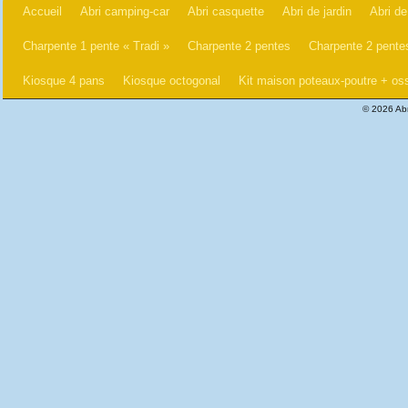
Accueil
Abri camping-car
Abri casquette
Abri de jardin
Abri de
Charpente 1 pente « Tradi »
Charpente 2 pentes
Charpente 2 pentes
Kiosque 4 pans
Kiosque octogonal
Kit maison poteaux-poutre + oss
© 2026 Abr